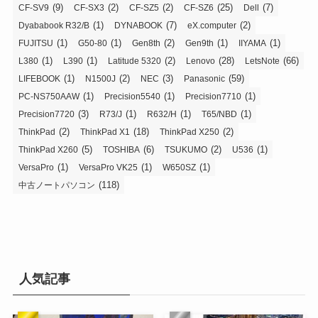
(9)
(2)
(2)
(25)
(7)
CF-SV9
CF-SX3
CF-SZ5
CF-SZ6
Dell
(1)
(7)
(2)
Dyababook R32/B
DYNABOOK
eX.computer
(1)
(1)
(2)
(1)
(1)
FUJITSU
G50-80
Gen8th
Gen9th
IIYAMA
(1)
(1)
(2)
(28)
(66)
L380
L390
Latitude 5320
Lenovo
LetsNote
(1)
(2)
(3)
(59)
LIFEBOOK
N1500J
NEC
Panasonic
(1)
(1)
(1)
PC-NS750AAW
Precision5540
Precision7710
(3)
(1)
(1)
(1)
Precision7720
R73/J
R632/H
T65/NBD
(2)
(18)
(2)
ThinkPad
ThinkPad X1
ThinkPad X250
(5)
(6)
(2)
(1)
ThinkPad X260
TOSHIBA
TSUKUMO
U536
(1)
(1)
(1)
VersaPro
VersaPro VK25
W650SZ
(118)
中古ノートパソコン
人気記事