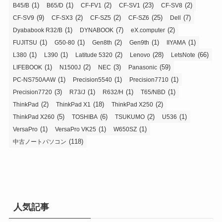
(1)
(1)
(2)
(23)
(2)
B45/B
B65/D
CF-FV1
CF-SV1
CF-SV8
(9)
(2)
(2)
(25)
(7)
CF-SV9
CF-SX3
CF-SZ5
CF-SZ6
Dell
(1)
(7)
(2)
Dyababook R32/B
DYNABOOK
eX.computer
(1)
(1)
(2)
(1)
(1)
FUJITSU
G50-80
Gen8th
Gen9th
IIYAMA
(1)
(1)
(2)
(28)
(66)
L380
L390
Latitude 5320
Lenovo
LetsNote
(1)
(2)
(3)
(59)
LIFEBOOK
N1500J
NEC
Panasonic
(1)
(1)
(1)
PC-NS750AAW
Precision5540
Precision7710
(3)
(1)
(1)
(1)
Precision7720
R73/J
R632/H
T65/NBD
(2)
(18)
(2)
ThinkPad
ThinkPad X1
ThinkPad X250
(5)
(6)
(2)
(1)
ThinkPad X260
TOSHIBA
TSUKUMO
U536
(1)
(1)
(1)
VersaPro
VersaPro VK25
W650SZ
(118)
中古ノートパソコン
人気記事