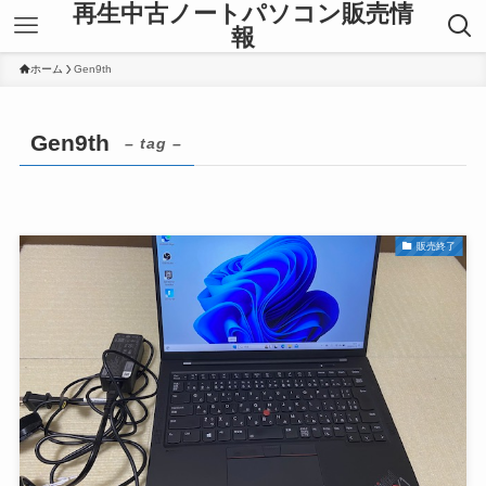
再生中古ノートパソコン販売情
報
ホーム
Gen9th
Gen9th
– tag –
販売終了