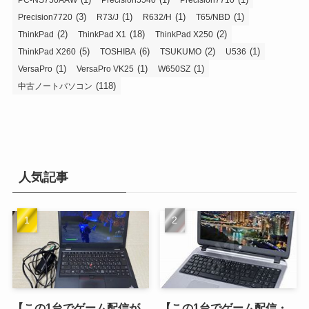
(3)
(1)
(1)
(1)
Precision7720
R73/J
R632/H
T65/NBD
(2)
(18)
(2)
ThinkPad
ThinkPad X1
ThinkPad X250
(5)
(6)
(2)
(1)
ThinkPad X260
TOSHIBA
TSUKUMO
U536
(1)
(1)
(1)
VersaPro
VersaPro VK25
W650SZ
(118)
中古ノートパソコン
人気記事
【この1台でゲーム配信が
【この1台でゲーム配信・