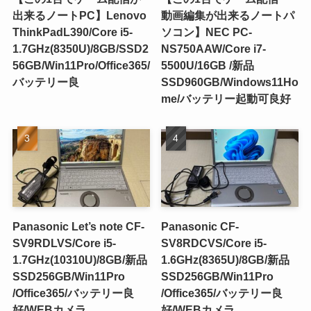
出来るノートPC】Lenovo
動画編集が出来るノートパ
ThinkPadL390/Core i5-
ソコン】NEC PC-
1.7GHz(8350U)/8GB/SSD2
NS750AAW/Core i7-
56GB/Win11Pro/Office365/
5500U/16GB /新品
バッテリー良
SSD960GB/Windows11Ho
me/バッテリー起動可良好
Panasonic Let’s note CF-
Panasonic CF-
SV9RDLVS/Core i5-
SV8RDCVS/Core i5-
1.7GHz(10310U)/8GB/新品
1.6GHz(8365U)/8GB/新品
SSD256GB/Win11Pro
SSD256GB/Win11Pro
/Office365/バッテリー良
/Office365/バッテリー良
好/WEBカメラ
好/WEBカメラ