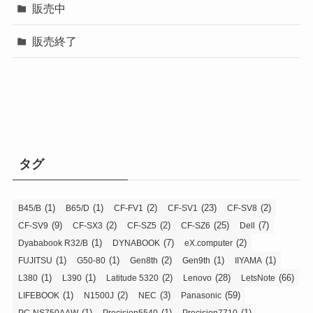
販売中
販売終了
タグ
(1)
(1)
(2)
(23)
(2)
B45/B
B65/D
CF-FV1
CF-SV1
CF-SV8
(9)
(2)
(2)
(25)
(7)
CF-SV9
CF-SX3
CF-SZ5
CF-SZ6
Dell
(1)
(7)
(2)
Dyababook R32/B
DYNABOOK
eX.computer
(1)
(1)
(2)
(1)
(1)
FUJITSU
G50-80
Gen8th
Gen9th
IIYAMA
(1)
(1)
(2)
(28)
(66)
L380
L390
Latitude 5320
Lenovo
LetsNote
(1)
(2)
(3)
(59)
LIFEBOOK
N1500J
NEC
Panasonic
(1)
(1)
(1)
PC-NS750AAW
Precision5540
Precision7710