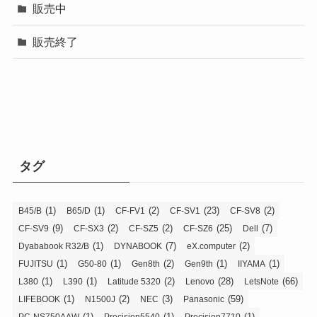
販売中
販売終了
タグ
(1)
(1)
(2)
(23)
(2)
B45/B
B65/D
CF-FV1
CF-SV1
CF-SV8
(9)
(2)
(2)
(25)
(7)
CF-SV9
CF-SX3
CF-SZ5
CF-SZ6
Dell
(1)
(7)
(2)
Dyababook R32/B
DYNABOOK
eX.computer
(1)
(1)
(2)
(1)
(1)
FUJITSU
G50-80
Gen8th
Gen9th
IIYAMA
(1)
(1)
(2)
(28)
(66)
L380
L390
Latitude 5320
Lenovo
LetsNote
(1)
(2)
(3)
(59)
LIFEBOOK
N1500J
NEC
Panasonic
(1)
(1)
(1)
PC-NS750AAW
Precision5540
Precision7710