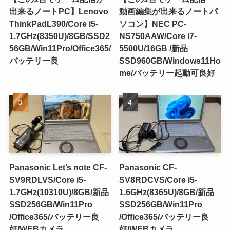
出来るノートPC】Lenovo
動画編集が出来るノートパ
ThinkPadL390/Core i5-
ソコン】NEC PC-
1.7GHz(8350U)/8GB/SSD2
NS750AAW/Core i7-
56GB/Win11Pro/Office365/
5500U/16GB /新品
バッテリー良
SSD960GB/Windows11Ho
me/バッテリー起動可良好
Panasonic Let’s note CF-
Panasonic CF-
SV9RDLVS/Core i5-
SV8RDCVS/Core i5-
1.7GHz(10310U)/8GB/新品
1.6GHz(8365U)/8GB/新品
SSD256GB/Win11Pro
SSD256GB/Win11Pro
/Office365/バッテリー良
/Office365/バッテリー良
好/WEBカメラ
好/WEBカメラ