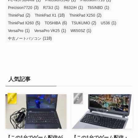
(3)
(1)
(1)
(1)
Precision7720
R73/J
R632/H
T65/NBD
(2)
(18)
(2)
ThinkPad
ThinkPad X1
ThinkPad X250
(5)
(6)
(2)
(1)
ThinkPad X260
TOSHIBA
TSUKUMO
U536
(1)
(1)
(1)
VersaPro
VersaPro VK25
W650SZ
(118)
中古ノートパソコン
人気記事
【この1台でゲーム配信が
【この1台でゲーム配信・