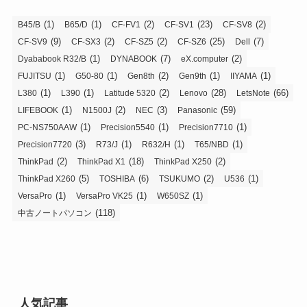
(1)
(1)
(2)
(23)
(2)
B45/B
B65/D
CF-FV1
CF-SV1
CF-SV8
(9)
(2)
(2)
(25)
(7)
CF-SV9
CF-SX3
CF-SZ5
CF-SZ6
Dell
(1)
(7)
(2)
Dyababook R32/B
DYNABOOK
eX.computer
(1)
(1)
(2)
(1)
(1)
FUJITSU
G50-80
Gen8th
Gen9th
IIYAMA
(1)
(1)
(2)
(28)
(66)
L380
L390
Latitude 5320
Lenovo
LetsNote
(1)
(2)
(3)
(59)
LIFEBOOK
N1500J
NEC
Panasonic
(1)
(1)
(1)
PC-NS750AAW
Precision5540
Precision7710
(3)
(1)
(1)
(1)
Precision7720
R73/J
R632/H
T65/NBD
(2)
(18)
(2)
ThinkPad
ThinkPad X1
ThinkPad X250
(5)
(6)
(2)
(1)
ThinkPad X260
TOSHIBA
TSUKUMO
U536
(1)
(1)
(1)
VersaPro
VersaPro VK25
W650SZ
(118)
中古ノートパソコン
人気記事