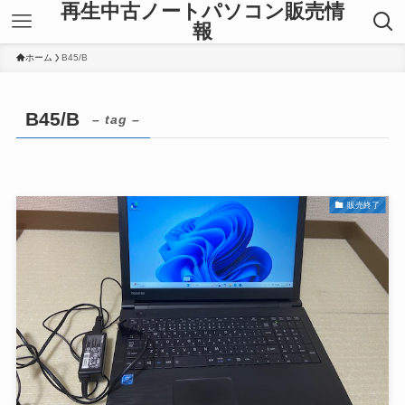
再生中古ノートパソコン販売情
報
ホーム
B45/B
B45/B
– tag –
販売終了