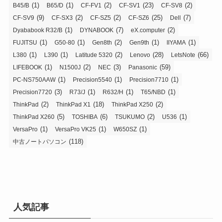
(1)
(1)
(2)
(23)
(2)
B45/B
B65/D
CF-FV1
CF-SV1
CF-SV8
(9)
(2)
(2)
(25)
(7)
CF-SV9
CF-SX3
CF-SZ5
CF-SZ6
Dell
(1)
(7)
(2)
Dyababook R32/B
DYNABOOK
eX.computer
(1)
(1)
(2)
(1)
(1)
FUJITSU
G50-80
Gen8th
Gen9th
IIYAMA
(1)
(1)
(2)
(28)
(66)
L380
L390
Latitude 5320
Lenovo
LetsNote
(1)
(2)
(3)
(59)
LIFEBOOK
N1500J
NEC
Panasonic
(1)
(1)
(1)
PC-NS750AAW
Precision5540
Precision7710
(3)
(1)
(1)
(1)
Precision7720
R73/J
R632/H
T65/NBD
(2)
(18)
(2)
ThinkPad
ThinkPad X1
ThinkPad X250
(5)
(6)
(2)
(1)
ThinkPad X260
TOSHIBA
TSUKUMO
U536
(1)
(1)
(1)
VersaPro
VersaPro VK25
W650SZ
(118)
中古ノートパソコン
人気記事