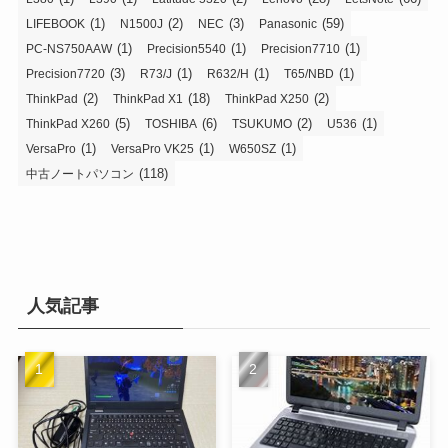
(1)
(2)
(3)
(59)
LIFEBOOK
N1500J
NEC
Panasonic
(1)
(1)
(1)
PC-NS750AAW
Precision5540
Precision7710
(3)
(1)
(1)
(1)
Precision7720
R73/J
R632/H
T65/NBD
(2)
(18)
(2)
ThinkPad
ThinkPad X1
ThinkPad X250
(5)
(6)
(2)
(1)
ThinkPad X260
TOSHIBA
TSUKUMO
U536
(1)
(1)
(1)
VersaPro
VersaPro VK25
W650SZ
(118)
中古ノートパソコン
人気記事