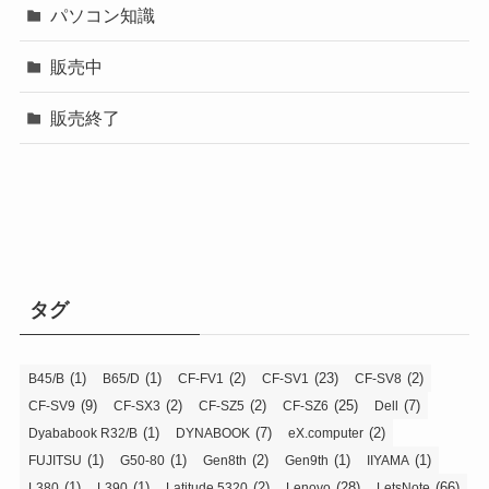
パソコン知識
販売中
販売終了
タグ
(1)
(1)
(2)
(23)
(2)
B45/B
B65/D
CF-FV1
CF-SV1
CF-SV8
(9)
(2)
(2)
(25)
(7)
CF-SV9
CF-SX3
CF-SZ5
CF-SZ6
Dell
(1)
(7)
(2)
Dyababook R32/B
DYNABOOK
eX.computer
(1)
(1)
(2)
(1)
(1)
FUJITSU
G50-80
Gen8th
Gen9th
IIYAMA
(1)
(1)
(2)
(28)
(66)
L380
L390
Latitude 5320
Lenovo
LetsNote