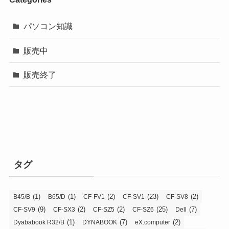
パソコン知識
販売中
販売終了
タグ
(1)
(1)
(2)
(23)
(2)
B45/B
B65/D
CF-FV1
CF-SV1
CF-SV8
(9)
(2)
(2)
(25)
(7)
CF-SV9
CF-SX3
CF-SZ5
CF-SZ6
Dell
(1)
(7)
(2)
Dyababook R32/B
DYNABOOK
eX.computer