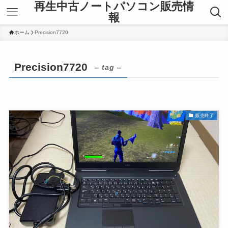
再生中古ノートパソコン販売情
報
ホーム
Precision7720
Precision7720
– tag –
販売終了