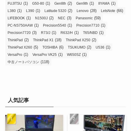
(1)
(1)
(2)
(1)
(1)
FUJITSU
G50-80
Gen8th
Gen9th
IIYAMA
(1)
(1)
(2)
(28)
(66)
L380
L390
Latitude 5320
Lenovo
LetsNote
(1)
(2)
(3)
(59)
LIFEBOOK
N1500J
NEC
Panasonic
(1)
(1)
(1)
PC-NS750AAW
Precision5540
Precision7710
(3)
(1)
(1)
(1)
Precision7720
R73/J
R632/H
T65/NBD
(2)
(18)
(2)
ThinkPad
ThinkPad X1
ThinkPad X250
(5)
(6)
(2)
(1)
ThinkPad X260
TOSHIBA
TSUKUMO
U536
(1)
(1)
(1)
VersaPro
VersaPro VK25
W650SZ
(118)
中古ノートパソコン
人気記事