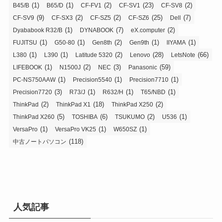
(1)
(1)
(2)
(23)
(2)
B45/B
B65/D
CF-FV1
CF-SV1
CF-SV8
(9)
(2)
(2)
(25)
(7)
CF-SV9
CF-SX3
CF-SZ5
CF-SZ6
Dell
(1)
(7)
(2)
Dyababook R32/B
DYNABOOK
eX.computer
(1)
(1)
(2)
(1)
(1)
FUJITSU
G50-80
Gen8th
Gen9th
IIYAMA
(1)
(1)
(2)
(28)
(66)
L380
L390
Latitude 5320
Lenovo
LetsNote
(1)
(2)
(3)
(59)
LIFEBOOK
N1500J
NEC
Panasonic
(1)
(1)
(1)
PC-NS750AAW
Precision5540
Precision7710
(3)
(1)
(1)
(1)
Precision7720
R73/J
R632/H
T65/NBD
(2)
(18)
(2)
ThinkPad
ThinkPad X1
ThinkPad X250
(5)
(6)
(2)
(1)
ThinkPad X260
TOSHIBA
TSUKUMO
U536
(1)
(1)
(1)
VersaPro
VersaPro VK25
W650SZ
(118)
中古ノートパソコン
人気記事