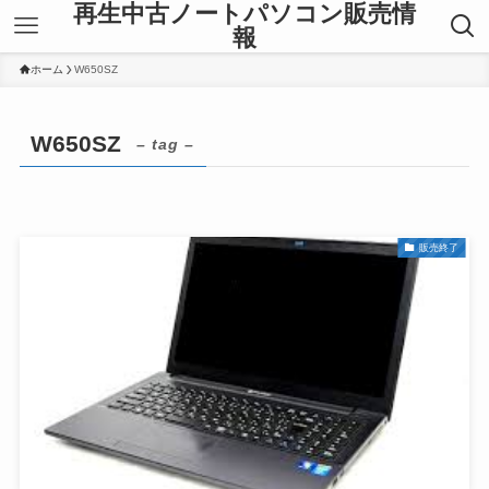
再生中古ノートパソコン販売情
報
ホーム
W650SZ
W650SZ
– tag –
販売終了