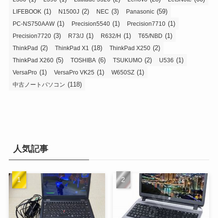
(1)
(2)
(3)
(59)
LIFEBOOK
N1500J
NEC
Panasonic
(1)
(1)
(1)
PC-NS750AAW
Precision5540
Precision7710
(3)
(1)
(1)
(1)
Precision7720
R73/J
R632/H
T65/NBD
(2)
(18)
(2)
ThinkPad
ThinkPad X1
ThinkPad X250
(5)
(6)
(2)
(1)
ThinkPad X260
TOSHIBA
TSUKUMO
U536
(1)
(1)
(1)
VersaPro
VersaPro VK25
W650SZ
(118)
中古ノートパソコン
人気記事