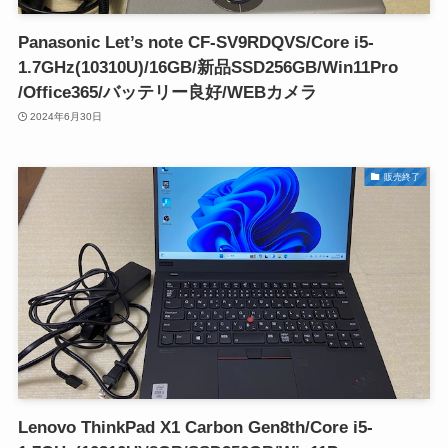
Panasonic Let’s note CF-SV9RDQVS/Core i5-
1.7GHz(10310U)/16GB/新品SSD256GB/Win11Pro
/Office365/バッテリー良好/WEBカメラ
2024年6月30日
販売終了
Lenovo ThinkPad X1 Carbon Gen8th/Core i5-