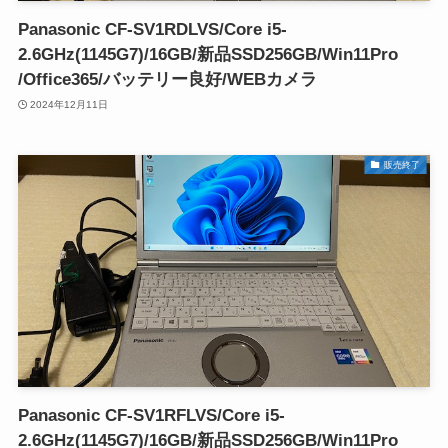
Panasonic CF-SV1RDLVS/Core i5-
2.6GHz(1145G7)/16GB/新品SSD256GB/Win11Pro
/Office365/バッテリー良好/WEBカメラ
2024年12月11日
販売終了
Panasonic CF-SV1RFLVS/Core i5-
2.6GHz(1145G7)/16GB/新品SSD256GB/Win11Pro