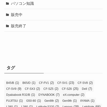
パソコン知識
販売中
販売終了
タグ
(1)
(1)
(2)
(23)
(2)
B45/B
B65/D
CF-FV1
CF-SV1
CF-SV8
(9)
(2)
(2)
(25)
(7)
CF-SV9
CF-SX3
CF-SZ5
CF-SZ6
Dell
(1)
(7)
(2)
Dyababook R32/B
DYNABOOK
eX.computer
(1)
(1)
(2)
(1)
(1)
FUJITSU
G50-80
Gen8th
Gen9th
IIYAMA
(1)
(1)
(2)
(28)
(66)
L380
L390
Latitude 5320
Lenovo
LetsNote