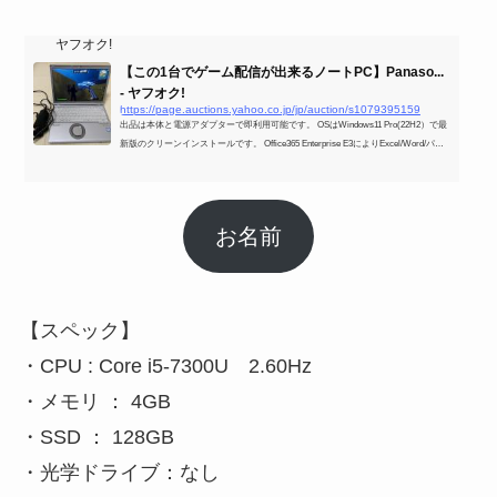
ヤフオク!
【この1台でゲーム配信が出来るノートPC】Panaso...
- ヤフオク!
https://page.auctions.yahoo.co.jp/jp/auction/s1079395159
出品は本体と電源アダプターで即利用可能です。 OSはWindows11 Pro(22H2）で最
新版のクリーンインストールです。 Office365 Enterprise E3によりExcel/Word/パワ
ーポイントはインストール認証すみ。 バッテリーは良好で充電可です。 SSDの使
用時間は2075時間で18秒ほどで起動します。 TBWは150TBに対して総書込量は11.8
TBなので寿命に問題はないかと思います。 内蔵カメラでZOOMなどのテレビ会議
が即利用可です。 外観やインストールされているアプリなどは
お名前
【スペック】
・CPU : Core i5-7300U 2.60Hz
・メモリ ： 4GB
・SSD ： 128GB
・光学ドライブ：なし