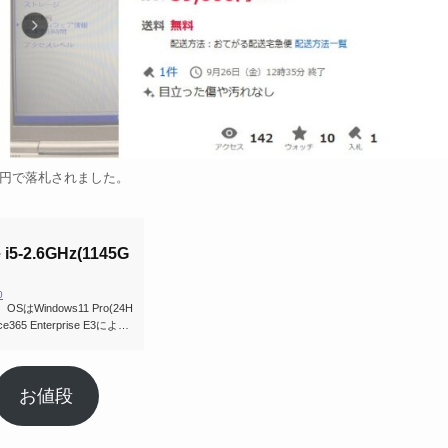
00円で落札されました。
i5-2.6GHz(1145G
0
indows11 Pro(24H
 Enterprise E3によりE
証すみ。 バッテリーは良好で充
27秒ほど
お値段