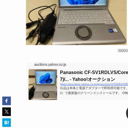
390
auctions.yahoo.co.jp
Panasonic CF-SV1RDLVS/Core 
7)/... - Yahoo!オークション
https://auctions.yahoo.co.jp/jp/auction/j120084299
出品は本体と電源アダプターで即利用可能です。 OSはW
2）で最新版のクリーンインストールです。 Office365
xcel/Word/パワーポイントはインストール認
電可です。 新品のSSDの使用時間はゼロ時間で