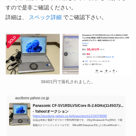
すので是非ご確認ください。
詳細は、
スペック詳細
でご確認下さい。
38401円で落札されました。
auctions.yahoo.co.jp
Panasonic CF-SV1RDLVS/Core i5-2.6GHz(1145G7)/...
- Yahoo!オークション
https://auctions.yahoo.co.jp/jp/auction/s1219378698
出品は本体と電源アダプターで即利用可能です。 OSはWindows11 Pro(25H2）で最
新版のクリーンインストールです。 Office365 Enterprise E3によりExcel/Word/パワ
ーポイントはインストール認証すみ。 バッテリーは良好で充電可です。 新品のSS
Dの使用時間はゼロ時間で30秒ほど