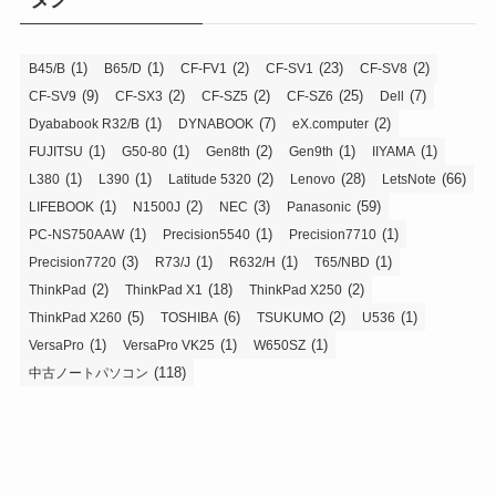
(1)
(1)
(2)
(23)
(2)
B45/B
B65/D
CF-FV1
CF-SV1
CF-SV8
(9)
(2)
(2)
(25)
(7)
CF-SV9
CF-SX3
CF-SZ5
CF-SZ6
Dell
(1)
(7)
(2)
Dyababook R32/B
DYNABOOK
eX.computer
(1)
(1)
(2)
(1)
(1)
FUJITSU
G50-80
Gen8th
Gen9th
IIYAMA
(1)
(1)
(2)
(28)
(66)
L380
L390
Latitude 5320
Lenovo
LetsNote
(1)
(2)
(3)
(59)
LIFEBOOK
N1500J
NEC
Panasonic
(1)
(1)
(1)
PC-NS750AAW
Precision5540
Precision7710
(3)
(1)
(1)
(1)
Precision7720
R73/J
R632/H
T65/NBD
(2)
(18)
(2)
ThinkPad
ThinkPad X1
ThinkPad X250
(5)
(6)
(2)
(1)
ThinkPad X260
TOSHIBA
TSUKUMO
U536
(1)
(1)
(1)
VersaPro
VersaPro VK25
W650SZ
(118)
中古ノートパソコン